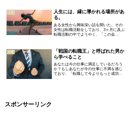
る」という人は少ない。ほとんどの人
は、「長く勤めたい」と考えて仕事を探
人生には、縁に導かれる場所があ
仕事
すが、実際には長く勤めること...
る。
ある女性から興味深い話を聞いた。その
女性は転職活動をしており、3ヶ月に及ぶ
転職活動の中でようやく、「この会
社！」という一社を見つけ、内定を得た
そうである。興味深いのは、彼女がその
会社と出会ったのが、転職活動を始めて2
「戦国の転職王」と呼ばれた男か
仕事
ヶ月以上経過した後だった...
ら学べること
あなたは今の仕事に満足しているだろう
か？もしあなたが今の仕事に不満を感じ
ており、「転職して今よりもっと成功し
た日々を送りたい！」と考えているよう
であれば、覚えておいて損がない男の名
前がある。それは藤堂高虎という男の名
前である。そもそも転職を...
スポンサーリンク