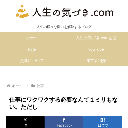
人生の様々な問いを解決するブログ
ホーム
人生の気づき.comとは
note
YouTube
更新について
運営者紹介
ホーム
仕事
仕事にワクワクする必要なんて１ミリもな
い。ただし
X
Facebook
はてブ