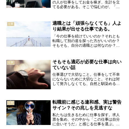
の人が仕事をしてお金を稼ぎ、生計を立
てる必要がある。そこで悩むのが、「ど
んな仕事をしてお金を稼ぐのか？」とい
う現実的な問題である。例えば、あなた
は「楽をしてお金を儲け、遊んで暮らせ
適職とは「頑張らなくても」人よ
仕事
れば幸せである」という考...
り結果が出せる仕事である。
「今の仕事を続けていいのか？それとも
転職して別の道を探った方がいいのか？
そもそも、自分の適職とは何なのか？」
働いていると、一度はこんな悩みにとら
われるものだ。今のご時世、無計画な転
職は自分の首を締める。だから今仕事が
そもそも適応が必要な仕事は向い
仕事
つまらなくても、我慢した...
ていない話
仕事選びで大切なこと。仕事をして不幸
にならないために大切なこと。それは対
して努力しなくても、自然と馴染める仕
事を選ぶこと。あなたは環境を選ぶ権利
がある「仕事は選ぶな、自分を変えろ！
会社に馴染むように努力しろ！」と言わ
転職前に感じる違和感、実は警告
れる。それは一昔前までは...
仕事
サイン？その兆しを見逃すな
私たちは生きるために仕事を探す。求人
票を集め、その中から「この仕事は自分
に合いそうだ」と感じる仕事を選ぶ。こ
の時、「すぐに辞めるつもりで応募す