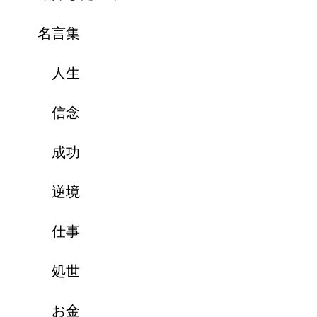
名言集
人生
信念
成功
逆境
仕事
処世
お金