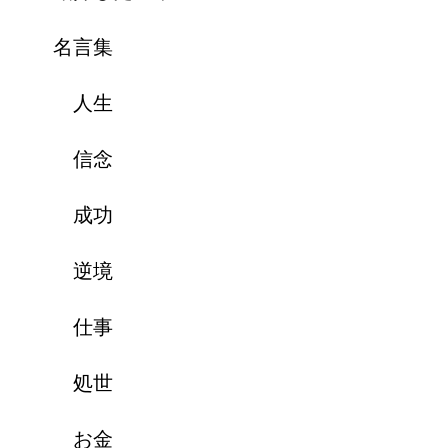
名言集
人生
信念
成功
逆境
仕事
処世
お金