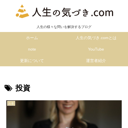
人生の様々な問いを解決するブログ
ホーム
人生の気づき.comとは
note
YouTube
更新について
運営者紹介
投資
お金