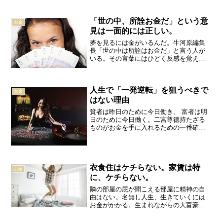
ドイツの哲学者は言う。仮にお金を詐欺
で失ったとしても、変わりに受け取るも
「世の中、所詮お金だ」という意
のがある、と。それは知恵...
お金
見は一面的には正しい。
夢を見るには金がいるんだ。牛河原編集
長「世の中は所詮はお金だ」と言う人が
いる。その言葉にはひどく反感を覚える
が、一方でその言葉には否定できない現
実がある。まともな暮らしをするには家
賃もいるし光熱費、食費もいる。良い仕
人生で「一発逆転」を狙うべきで
事を得るためには教育費と...
お金
はない理由
貧者は昨日のために今日働き、 富者は明
日のために今日働く。二宮尊徳持たざる
ものがお金を手に入れるための一番確実
な方法は、身もふたもない話だが、とも
かく真面目に働くことだ。資産なし、コ
ネなし、ないないづくしで富める者にな
るには、それが一番確実...
衣食住はケチらない。家賃は特
お金
に、ケチらない。
隣の部屋の屁が聞こえる部屋に精神の自
由はない。名無し人生、生きていくには
お金がかかる。生まれながらの大富豪で
ないかぎり、何でもかんでも、自分の思
い通りにお金を使うことはできない。何