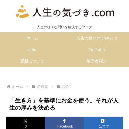
人生の様々な問いを解決するブログ
ホーム
人生の気づき.comとは
note
YouTube
更新について
運営者紹介
ホーム
名言集
お金
「生き方」を基準にお金を使う。それが人
生の厚みを決める
X
Facebook
はてブ