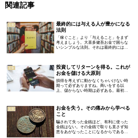
関連記事
最終的には与える人が豊かになる
お金
法則
「稼ぐこと」より「与えること」をまず
考えましょう。大喜多健吾お金で困らな
いシンプルな法則。それは最終的には
「与えた者が豊かになる」という法則で
ある。世の中、多くの人に何も与えてい
ないのに美味しい汁を吸っている人種が
投資してリターンを得る。これが
存在している例外は実際にあ...
お金
お金を儲ける大原則
損得を考えずに動かなくちゃいけない時
期って必ずありますね。商いをする以
上、儲からない時期は必ずある。最初に
投資をするからこそ、やがてリターンが
生まれるんだから。植松努お金が欲し
い。今よりもっと収入をアップさせた
お金を失う。その痛みから学べる
お金
い。それなら宝くじが大当たりを...
こと
騙されて失った金銭ほど、有利に使った
金銭はない。その金銭で取りも直さず知
恵をあがなったことになるからである。
ショーペンハウアーペシミズムを説いた