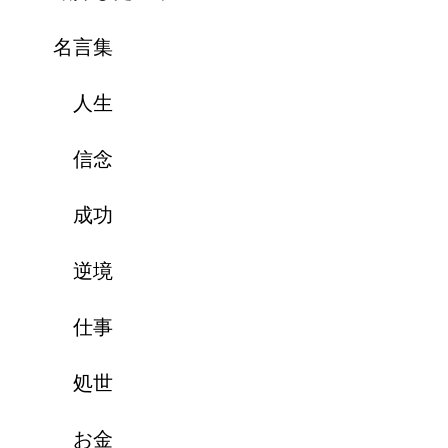
名言集
人生
信念
成功
逆境
仕事
処世
お金