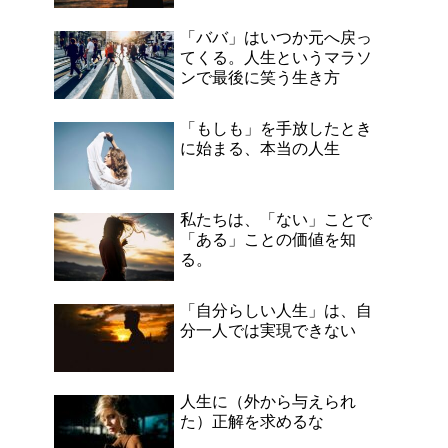
「ババ」はいつか元へ戻っ
てくる。人生というマラソ
ンで最後に笑う生き方
「もしも」を手放したとき
に始まる、本当の人生
私たちは、「ない」ことで
「ある」ことの価値を知
る。
「自分らしい人生」は、自
分一人では実現できない
人生に（外から与えられ
た）正解を求めるな