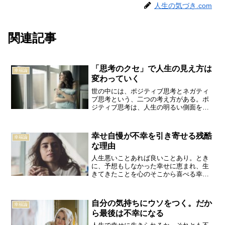
人生の気づき.com
関連記事
「思考のクセ」で人生の見え方は
幸福論
変わっていく
世の中には、ポジティブ思考とネガティ
ブ思考という、二つの考え方がある。ポ
ジティブ思考は、人生の明るい側面を積
極的に見出していく生き方であり、とも
かく物事を前向きにとらえる。そのた
め、「ポジティブシンキングおたく」
幸せ自慢が不幸を引き寄せる残酷
幸福論
「意識が高い」などと揶揄され...
な理由
人生悪いことあれば良いことあり。とき
に、予想もしなかった幸せに恵まれ、生
きてきたことを心のそこから喜べる幸せ
に恵まれ、「生きていて良かった！」を
実感できる。しかし好事魔多し。幸せが
やって来たときこそ要注意。人生良いこ
自分の気持ちにウソをつく。だか
幸福論
とがあったからといって、...
ら最後は不幸になる