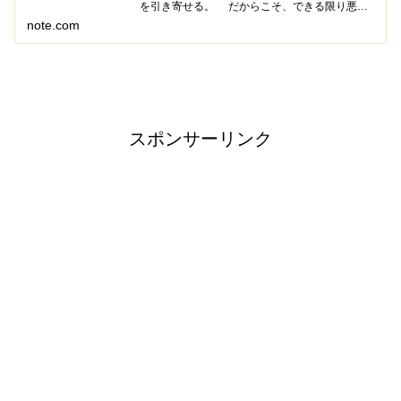
を引き寄せる。 だからこそ、できる限り悪い
ことを考えてはいけない。 あなたもこのよう
note.com
な話を聞いたことがあるかもしれない。 これ
は、いわゆるポジティ...
スポンサーリンク