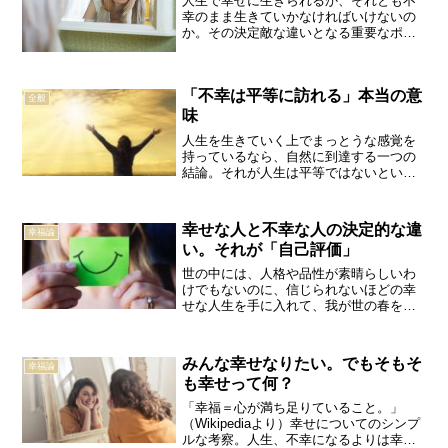
人生で幸せに生きられるか、それとも不
幸のまま生きていかなければいけないの
か。その決定敵な違いとなる重要なポイ
ントとは、自分自身にどれだけ正直にな
ることができるか、まさにその点にかか
っている。私たちは、お金、時間、人間
「不幸は平等に訪れる」本当の意
関係。いろんなものに恵ま...
全般
味
人生を生きていく上でまっとうな感覚を
持っているなら、自然に到達する一つの
結論。それが人生は平等ではないという
現実である。世の中にはどう見ても不幸
続き。人生「超」ハードモードの人生を
生きざるをえない人がいる一方で、本人
幸せな人と不幸な人の決定的な違
幸福論
の努力や才能。全く関係な...
い。それが「自己評価」
世の中には、人格や品性が素晴らしいわ
けでもないのに、信じられないほどの幸
せな人生を手に入れて、我が世の春を謳
歌する人がいる。一方で、まるで疫病神
に取り憑かれているかのように、人生で
不幸が連続し、幸せをつかもうとして
みんな幸せなりたい。でもそもそ
幸福論
も、幸せをつかみそこねてし...
も幸せって何？
「幸福＝心が満ち足りていること。」
（Wikipediaより）幸せについてのシンプ
ルな考察。人生、不幸になるよりは幸せ