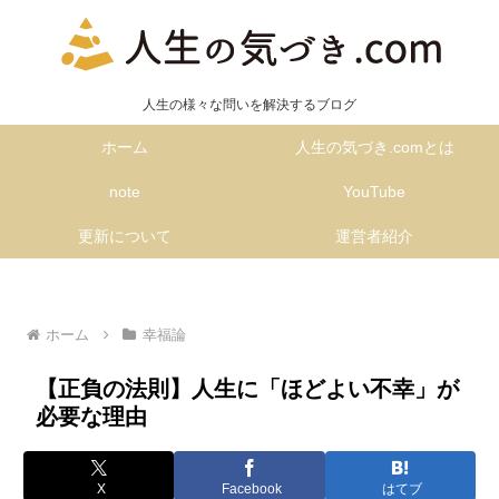
人生の様々な問いを解決するブログ
ホーム
人生の気づき.comとは
note
YouTube
更新について
運営者紹介
ホーム
幸福論
【正負の法則】人生に「ほどよい不幸」が
必要な理由
X
Facebook
はてブ