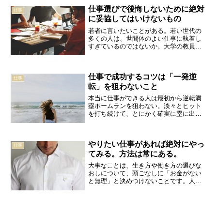
るサービスでトラブルが起こったので、
仕事選びで後悔しないために絶対
運営元のサポートに連絡。...
仕事
に妥協してはいけないもの
若者に言いたいことがある。若い世代の
多くの人は、世間体のよい仕事に執着し
すぎているのではないか。大学の教員を
二十年もやっていると、教え子のさまざ
まな就職事情、そして転職、結婚、出
産、離婚、再婚など「その後の話」もた
仕事で成功するコツは「一発逆
くさん耳に入ってくる。意に...
仕事
転」を狙わないこと
本当に仕事ができる人は最初から逆転満
塁ホームランを狙わない。淡々とヒット
を打ち続けて、とにかく確実に塁に出る
ことを目指す。淡々とヒットを打ち続け
るうちに、たまにホームランを打てれば
いいと考えているのだ。千田琢哉仕事で
やりたい仕事があれば絶対にやっ
大切なのは、最終的にヒッ...
仕事
てみる。方法は常にある。
大事なことは、生き方や働き方の選びな
おしについて、頭ごなしに「お金がない
と無理」と決めつけないことです。人生
はホントに長くなりつつあります。自分
はこれからまだ３０年、４０年も、今の
仕事と働き方を続けていきたいのか、も
う一度よく考えてみてくだ...