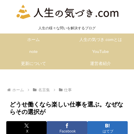
人生の様々な問いを解決するブログ
ホーム
人生の気づき.comとは
note
YouTube
更新について
運営者紹介
ホーム
名言集
仕事
どうせ働くなら楽しい仕事を選ぶ。なぜな
らその選択が
X
Facebook
はてブ