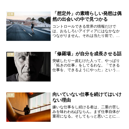
「想定外」の素晴らしい発想は偶
仕事
然の出会いの中で見つかる
コントロールできる世界の情報だけで
は、おもしろいアイディアにはなかなか
つながりません。それは当たり前で、調
べようと思えば誰でも調べられるからで
す。むしろ、そうではないコントロール
できない偶然の出会いにこそ、いい情報
「修羅場」が自分を成長させる話
があるのです。嶋浩一郎仕事...
仕事
突破したり一皮むけた人って、やっぱり
「拓きの仕事」をしてるわな。「できる
仕事を、できるようにやった」というこ
とでは、人は決して伸びません。武田鉄
矢人として一皮むけたい。そう思ったら
地獄を味わうことだ。修羅場を経験し、
それを乗り越えることであ...
向いていない仕事を続けてはいけ
仕事
ない理由
嫌いな仕事をし続ける者は、二重の苦し
みを味わわねばならん。まず仕事自体が
重荷になる。そしてもっと悪いことに、
その仕事は富をもたらしてはくれない。
マーク・フィッシャー先日、利用してい