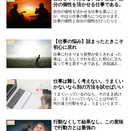
分の個性を活かせる仕事である。
自分の個性を活かせる仕事を選ぶこと
が、やはり仕事の勝ちにつながります。
仕事の個性と自分の個性がぴったりと一
致したときに、仕事としてはいちばん成
功に近くなるのです。小池一夫人生で幸
せな人の特徴は、お金持ちだとか、異性
にモテモテだとか、いろいろ...
【仕事の悩み】詰まったときこそ
仕事
初心に戻れ
仕事に行きづまり形勢が全くきわまった
者は、よろしくそれを志した初心に立ち
返って考え直すべきである。洪自誠人生
山あり谷ありの如く、仕事も上り坂のと
きと、下り坂のときがある。頑張っても
頑張っても結果が出ず、「オレはもうダ
仕事は難しく考えない。うまくい
メだ・・・」「オレの才能...
仕事
かないなら別の方法を試せばいい
うまくいっているのなら、そのまま続け
よ。うまくいっていないことはやめて、
何か違う行動をせよ。うまくいくまで、
いろんな行動を試してみよ。諸富祥彦こ
のやり方がダメなら別の方法を試す。仕
事で結果を出すために何より必要なの
行動なくして結果なし。この意味
は、柔軟性である。物事は基...
仕事
で行動力とは最強の