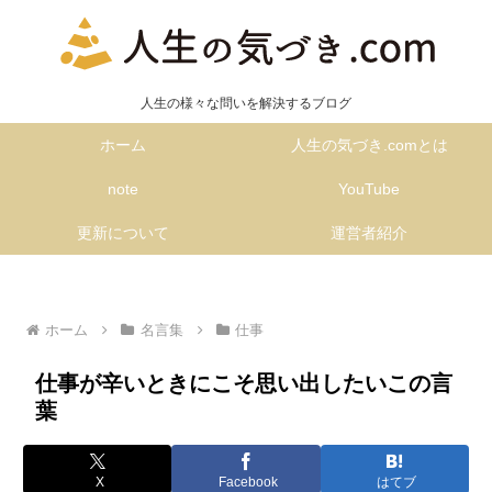
人生の様々な問いを解決するブログ
ホーム
人生の気づき.comとは
note
YouTube
更新について
運営者紹介
ホーム
名言集
仕事
仕事が辛いときにこそ思い出したいこの言
葉
X
Facebook
はてブ