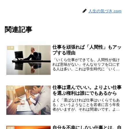
人生の気づき.com
関連記事
仕事を頑張れば「人間性」もアッ
仕事
プする理由
「いくら仕事ができても、人間性が低け
れば意味がない」そんなセリフを口にす
る人は多い。これは学生時代に「いくら
勉強ができても、人間性が低ければ意味
がない」という人がいたのと同じだ。～
略～どの角度から光を当てても、やっぱ
仕事は選んでいい。よりよい仕事
り勉強や仕事は人間性を向...
仕事
を選ぶ権利は誰にでもあるから
よく「選ばなければ仕事はいくらでもあ
る」というようなことを若者に言う年長
者がいますが、それは間違いです。より
よい仕事を選ぶ権利は誰にでもあるので
す。死ぬまでやりたくもない仕事で身も
心もすり減らせと言うのでしょうか。好
自分を不幸にしない仕事とは、自
きで始めた仕事でさえ苦し...
仕事