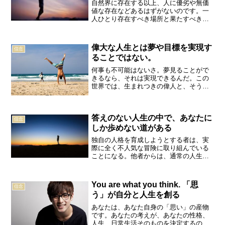
自然界に存在する以上、人に優劣や無価
値な存在などあるはずがないのです。一
人ひとり存在すべき場所と果たすべき役
割があるのです。荒谷卓どんな人生にも
意味はある。なぜなら私たち一人ひとり
が固有の存在だからである。誰一人とし
偉大な人生とは夢や目標を実現す
信念
てこの世界に同じ人は存在...
ることではない。
何事も不可能はないさ。夢見ることがで
きるなら、それは実現できるんだ。この
世界では、生まれつきの偉人と、そうで
ない偉人がいる。今こそ、君が偉人にな
るときだ。セオドア・ルーズベルト人が
人生最期のときに後悔するのは、したい
答えのない人生の中で、あなたに
ことをやらなかった後悔が...
信念
しか歩めない道がある
独自の人格を育成しようとする者は、実
際に全く不人気な冒険に取り組んでいる
ことになる。他者からは、通常の人生航
路からはずれた、だれの同情もえられな
いまるで隠者のような風変わりな人物と
思われるであろう。したがって、昔から
You are what you think. 「思
信念
ごく少数の者だけが、あえ...
う」が自分と人生を創る
あなたは、あなた自身の「思い」の産物
です。あなたの考えが、あなたの性格、
人生、日常生活そのものを決定するので