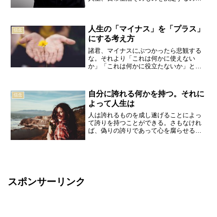
す。C・M・ブリストル長い目でみると、
人は自分が考えた通りの人生を歩む。と
いうのは、自分という存在とは自分が考
人生の「マイナス」を「プラス」
えたことの結果だからだ...
信念
にする考え方
諸君、マイナスにぶつかったら悲観する
な。それより「これは何かに使えない
か」「これは何かに役立たないか」とす
ぐ考えるようにしたまえ。遠藤周作持っ
て生まれた変えられない性格。失敗や挫
折。失業や病気などの不運。人生で経験
自分に誇れる何かを持つ。それに
信念
する「損」「不幸」な出来事...
よって人生は
人は誇れるものを成し遂げることによっ
て誇りを持つことができる。さもなけれ
ば、偽りの誇りであって心を腐らせる。
人は何かを成し遂げたとき、自己実現す
る。仕事が重要なとき、自らを重要と感
じる。ドラッガー人から与えられたも
の、生まれつき持っているも...
スポンサーリンク