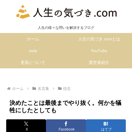
人生の様々な問いを解決するブログ
ホーム
人生の気づき.comとは
note
YouTube
更新について
運営者紹介
ホーム
名言集
信念
決めたことは最後までやり抜く。何かを犠
牲にしたとしても
X
Facebook
はてブ