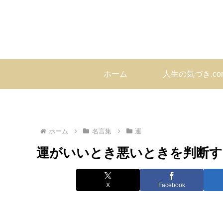
ホーム
人生の気づき.c
ホーム
名言集
運
運がいいとき悪いときを判断す
X
Facebook