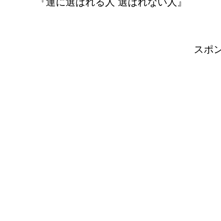
『運に選ばれる人 選ばれない人』
スポ