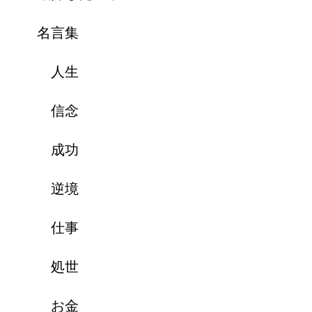
名言集
人生
信念
成功
逆境
仕事
処世
お金