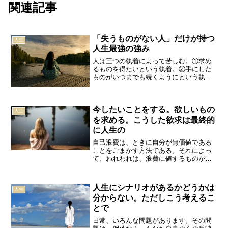
関連記事
「失うものがない人」だけが持つ
人生
人生最強の強み
人は三つの執着によって苦しむ。①求め
るものを得たいという執着。②手にした
ものがいつまでも続くようにという執
着。③苦痛となっている物事をなくした
いという執着である。では、これらの苦
しみが止むとは、どういう状態だろう
今したいことをする。欲しいもの
か。それは、苦しい現実そのも...
人生
を求める。こうした欲求は最終的
に人生の
自己浪費は、ときに自分が無価値である
ことをごまかす方法である。それによっ
て、われわれは、浪費に値するものがあ
るかのように見せかけることができる。
エリック・ホッファー昔の偉い人はこう
言った。「部屋で静かにじっとしていら
人生にシナリオがあるかどうかは
人生
れないことが、悲劇を生む...
分からない。ただしこう考えるこ
とで
日常、いろんな問題があります。その問