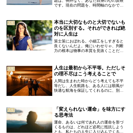
題は、例外なく、あなた自身の心の反映
です。現在の問題を、時間軸のなかで、
眺めてください。そして現在の課題をク
リアしたとき、いったいどんな将来につ
ながっていくのかを想像してみてくださ
本当に大切なものと大切でないも
人生
い。「楽しくないなぁと思...
のを区別する。それができれば絶
対に人生は
策士策におぼれる。小細工をしすぎると
良くないんだよ。俺にいわせりゃ、判断
力の根本は物事の本質を見抜くことだ。
そのためには邪念を振り払って心眼で見
るしかない。つまりは悟りのようなもの
だ。沢田悠太物事には端的で言って、本
人生は最初から不平等。ただしそ
人生
質的なものと本質的でない...
の理不尽はこう考えることで
人間は生まれた時からどう考えても不平
等だし、人生航路も、ある人には順風が
快適な航海を保証してくれるのに、別の
人には逆風が吹き荒れる。そして、それ
にもかかわらず、みな結果で人を判断し
評価するのだ。中島義道綺麗事を抜きに
「変えられない運命」を味方にす
すると、人生は平等ではな...
人生
る思考法
運命、あるいは何であれ人の運命を形づ
くるものは、どれほど必死に抵抗しよう
とも、私たちの人生に入り込んでくるも