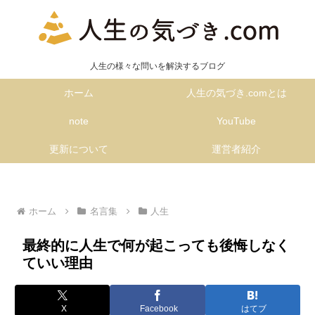
人生の様々な問いを解決するブログ
ホーム
人生の気づき.comとは
note
YouTube
更新について
運営者紹介
ホーム
名言集
人生
最終的に人生で何が起こっても後悔しなく
ていい理由
X
Facebook
はてブ