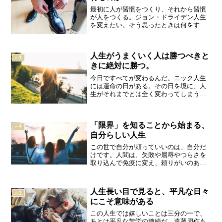
最初に人が習慣をつくり、それから習慣
が人をつくる。ジョン・ドライデン人生
を変えたい。そう思ったときは何をする
べきなのか？お金を払ってセミナーに参
加すること？自分探しの旅に出ること？
引っ越すこと？転職すること？もっとシ
人生がうまくいく人は勝つべきと
ンプルで、真っ先に知って...
人生
きに絶対に勝つ。
今日ですべてが変わるんだ。ニック人生
には運命の日がある。その日を境に、人
生がそれまでとは全く変わってしまうこ
とになった。それが運命の日だ。今日こ
そが勝負の日。勝てば全てが変わる。そ
れが人生の分岐点になる。だから勝つべ
「限界」を知ることから始まる、
きときは絶対に勝つ。全力...
人生
自分らしい人生
この世で自分が頼っていいのは、自分だ
けです。人間は、失敗や屈辱やつらさを
取り込んで免疫に変え、頼りがいのある
自分を築いていくべきなのです。ヤマザ
キマリ「自助努力」という言葉がある。
この言葉は確かに大切で、「自分の人生
人生長い目で見ると、平凡な日々
人生
は、自分自身で切り開く」...
にこそ意味がある
この人生では嬉しいことは三分の一で、
あとは平凡な苦労の連続だ。遠藤周作も