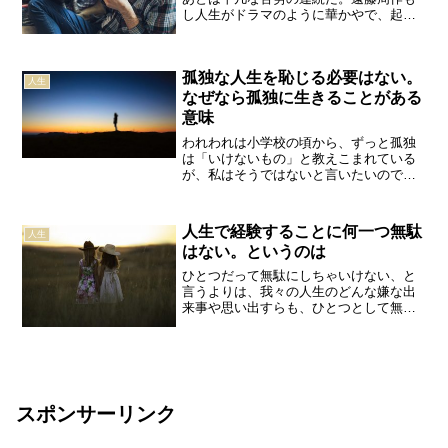
し人生がドラマのように華かやで、起承
転結が明白であったら、生きることはも
っと刺激的で、退屈とは無縁のものにな
るだろう。しかしあいにく、現実の人生
孤独な人生を恥じる必要はない。
は違う。人生で僥倖などそ...
人生
なぜなら孤独に生きることがある
意味
われわれは小学校の頃から、ずっと孤独
は「いけないもの」と教えこまれている
が、私はそうではないと言いたいのであ
る。ある人にとって孤独は自然な生き方
である。中島義道誰かといるとき、人は
自分の存在を確認できる。友人、学友、
人生で経験することに何一つ無駄
人生
仕事仲間、そして家族。人...
はない。というのは
ひとつだって無駄にしちゃいけない、と
言うよりは、我々の人生のどんな嫌な出
来事や思い出すらも、ひとつとして無駄
なものなどありはしない。無駄だったと
思えるのは我々の勝手な判断なのであっ
て、もし神というものがあるならば、神
はその無駄と見えるものに...
スポンサーリンク