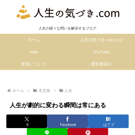
人生の様々な問いを解決するブログ
ホーム
人生の気づき.comとは
note
YouTube
更新について
運営者紹介
ホーム
名言集
人生
人生が劇的に変わる瞬間は常にある
X
Facebook
はてブ