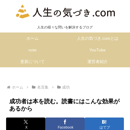
人生の様々な問いを解決するブログ
ホーム
人生の気づき.comとは
note
YouTube
更新について
運営者紹介
ホーム
名言集
成功
成功者は本を読む。読書にはこんな効果が
あるから
X
Facebook
はてブ