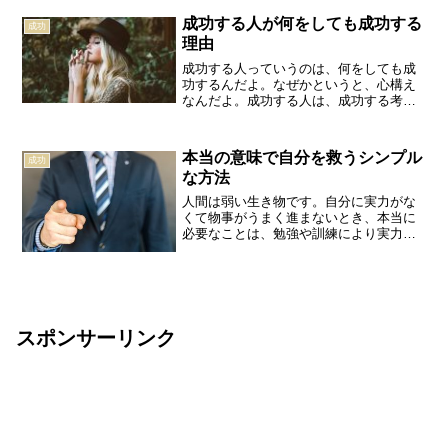
をおさめて年収は１０倍。レクサスやベ
成功する人が何をしても成功する
ンツを購入し、庭付きの家...
成功
理由
成功する人っていうのは、何をしても成
功するんだよ。なぜかというと、心構え
なんだよ。成功する人は、成功する考え
方を持ってる。成功の心がまえをしてる
人間は、魚屋をやろうが、不動産屋をや
ろうが、何をしても成功するの。逆をい
本当の意味で自分を救うシンプル
成功
うと、成功しない人間は、...
な方法
人間は弱い生き物です。自分に実力がな
くて物事がうまく進まないとき、本当に
必要なことは、勉強や訓練により実力を
少しでも上げることです。けれど多くの
人がそうではなく、長時間働いたり、賢
そうに聞こえる適当なコメントでごまか
したり、自己啓発本に逃げ...
スポンサーリンク