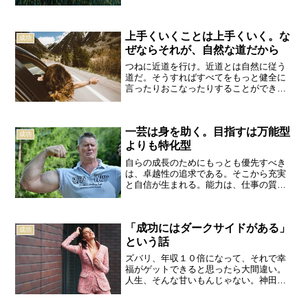
るものを生み出すことに徹した事業者こ
そが、真の意味での成功者ではないかと
思います。鍵山秀三郎お金、家、車、モ
上手くいくことは上手くいく。な
テ度。世の中では、分かり...
成功
ぜならそれが、自然な道だから
つねに近道を行け。近道とは自然に従う
道だ。そうすればすべてをもっと健全に
言ったりおこなったりすることができる
であろう。マルクス・アウレーリウス世
の中、特に頑張ってはいないのだけれ
ど、なぜか自然に上手くいく。逆に、い
一芸は身を助く。目指すは万能型
くら頑張ってもぜんぜん目が...
成功
よりも特化型
自らの成長のためにもっとも優先すべき
は、卓越性の追求である。そこから充実
と自信が生まれる。能力は、仕事の質を
変えるだけでなく、人間そのものを変え
るがゆえに重要な意味を持つ。能力がな
くては、優れた仕事はありえず、自信も
「成功にはダークサイドがある」
ありえず、人としての成長...
成功
という話
ズバリ、年収１０倍になって、それで幸
福がゲットできると思ったら大間違い。
人生、そんな甘いもんじゃない。神田昌
典平凡なサラリーマン暮らしから人生を
賭けて独立起業。結果驚くほどの大成功