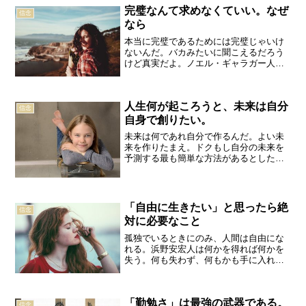
ことは自分が恐れているとおりにはなら
完璧なんて求めなくていい。なぜ
ない。万が一恐れていること...
信念
なら
本当に完璧であるためには完璧じゃいけ
ないんだ。バカみたいに聞こえるだろう
けど真実だよ。ノエル・ギャラガー人は
完璧を求める。しかし、能力、容姿、運
動、勉強、あらゆることをパーフェクト
にこなせたら、それは本当に素晴らしい
人生何が起ころうと、未来は自分
ことだろうか？お金も富も...
信念
自身で創りたい。
未来は何であれ自分で作るんだ。よい未
来を作りたまえ。ドクもし自分の未来を
予測する最も簡単な方法があるとした
ら、それは自分で未来を作ることだ。自
分はこんなふうに生きたい。こんな仕事
をしたい。こんな人生を送りたい。そん
な未来を夢見て、それを叶え...
「自由に生きたい」と思ったら絶
信念
対に必要なこと
孤独でいるときにのみ、人間は自由にな
れる。浜野安宏人は何かを得れば何かを
失う。何も失わず、何もかも手に入れる
ことはできない。自由な人生は誰かに気
兼ねすることなく、自分の思ったとおり
にでき、自分がやりたいこと、大切にし
「勤勉さ」は最強の武器である。
たいことを第一に生きてい...
信念