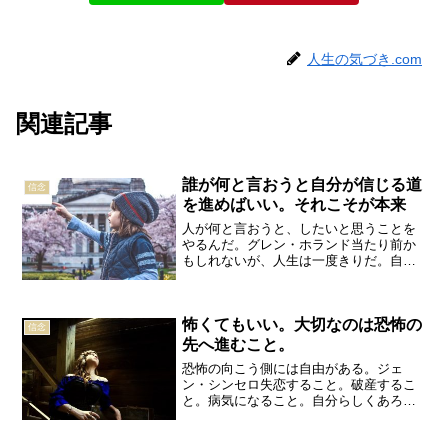
人生の気づき.com
関連記事
誰が何と言おうと自分が信じる道
信念
を進めばいい。それこそが本来
人が何と言おうと、したいと思うことを
やるんだ。グレン・ホランド当たり前か
もしれないが、人生は一度きりだ。自分
の人生を楽しいものにするか、つまらな
いものにするのかも、結局は自分次第
だ。どこへ向かって何をどうするのか、
怖くてもいい。大切なのは恐怖の
自分の運命について考えられ...
信念
先へ進むこと。
恐怖の向こう側には自由がある。ジェ
ン・シンセロ失恋すること。破産するこ
と。病気になること。自分らしくあろう
とすること。生きることにはたくさんの
恐れがつきまとう。しかし、たいていの