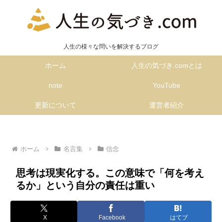
人生の様々な問いを解決するブログ
ホーム
人生の気づき.comとは
note
YouTube
更新について
運営者紹介
ホーム
名言集
信念
思考は現実化する。この意味で「何を考え
るか」という自分の責任は重い
X
Facebook
はてブ