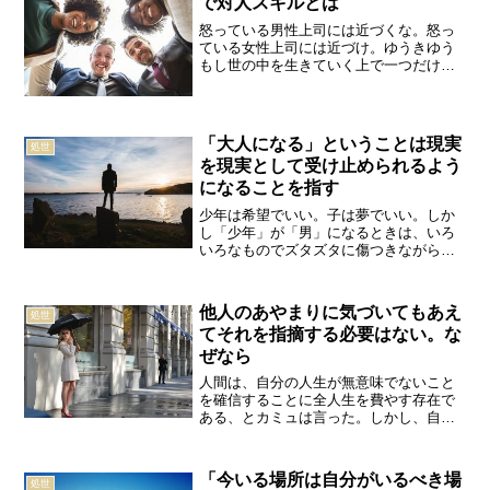
で対人スキルとは
怒っている男性上司には近づくな。怒っ
ている女性上司には近づけ。ゆうきゆう
もし世の中を生きていく上で一つだけ、
絶対に必須のスキルがあるとしたら、そ
れは対人スキルが最強である。なぜなら
世の中は人の集まり。私たちはどうあが
こうと、人から逃げて、生...
「大人になる」ということは現実
処世
を現実として受け止められるよう
になることを指す
少年は希望でいい。子は夢でいい。しか
し「少年」が「男」になるときは、いろ
いろなものでズタズタに傷つきながらも
立たなければならない。親も理想や夢だ
けを追っていたら、生活できない。子を
守れない。見城徹大人と子どもの違いを
他人のあやまりに気づいてもあえ
処世
端的に分かつもの、それは...
てそれを指摘する必要はない。な
ぜなら
人間は、自分の人生が無意味でないこと
を確信することに全人生を費やす存在で
ある、とカミュは言った。しかし、自分
の人生が無意味でないことを、どうやっ
て証明したらよいのだろう。自分の行為
を正当化する方法を探し出すことによっ
「今いる場所は自分がいるべき場
処世
て可能になるのである。ア...