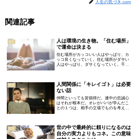
人生の気づき.com
関連記事
人は環境の生き物。「住む場所」
処世
で運命は決まる
住む場所がカッコいい人はやっぱり、カ
ッコ良くなっていく。住む場所がダサい
人はやっぱり、ダサくなっていく。千田
琢哉人は環境の生き物である。「朱に交
われば赤くなる」という言葉があるよう
に、普段どんな場所で暮らして、どんな
人間関係に「キレイゴト」は必要
人達と関わるか、それによ...
処世
ない話
仲間といっても皆損得だ。連中の忠誠心
はそれが根本だ。オレがパパが学んだこ
との１つは、相手の立場でものを考え
ろ、ってこと。そうすれば、なんでもで
きる。マイケル・コルレオーネ性善説的
に人は信用したい。しかし信用し過ぎて
世の中で最終的に頼りになるのは
もいけない。世の中、人間関...
処世
自分の実力よりもコネ。この意味