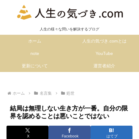
人生の様々な問いを解決するブログ
ホーム
人生の気づき.comとは
note
YouTube
更新について
運営者紹介
ホーム
名言集
処世
結局は無理しない生き方が一番。自分の限
界を認めることは悪いことではない
X
Facebook
はてブ