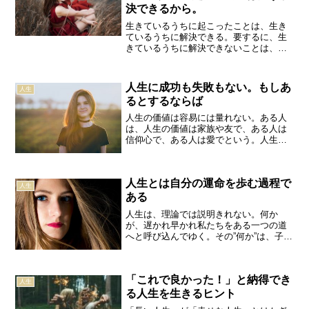
決できるから。
生きているうちに起こったことは、生き
ているうちに解決できる。要するに、生
きているうちに解決できないことは、起
こりようがないのだ。高須克弥人生一寸
先は闇。いつどこで、どんなことが起こ
るのかは分からない。しかし、何が起こ
人生に成功も失敗もない。もしあ
人生
ったとしても、一つ安心で...
るとするならば
人生の価値は容易には量れない。ある人
は、人生の価値は家族や友で、ある人は
信仰心で、ある人は愛でという。人生は
意味がないという人もいる。私は、自分
を認めてくれる人がいるかで決まると思
う。カーター人生が成功だったのか失敗
人生とは自分の運命を歩む過程で
だったのか、その見極めは...
人生
ある
人生は、理論では説明きれない。何か
が、遅かれ早かれ私たちをある一つの道
へと呼び込んでゆく。その”何か”は、子ど
も時代に突然やってくることもある。ふ
ってわいたような衝動、あらがいがたい
魅力、思いがけない曲折。そんな一瞬が
「これで良かった！」と納得でき
まるで啓示のように、あ...
人生
る人生を生きるヒント