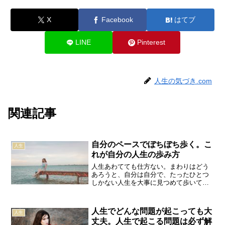
X
Facebook
はてブ
LINE
Pinterest
人生の気づき.com
関連記事
自分のペースでぼちぼち歩く。こ
人生
れが自分の人生の歩み方
人生あわてても仕方ない。まわりはどう
あろうと、自分は自分で、たったひとつ
しかない人生を大事に見つめて歩いてい
く。それでも、家康さんのように、「重
きを負うて遠き道を歩む」などと気負う
こともない。人生はそれほどたいしたも
人生でどんな問題が起こっても大
人生
のではない。ごく素直に、...
丈夫。人生で起こる問題は必ず解