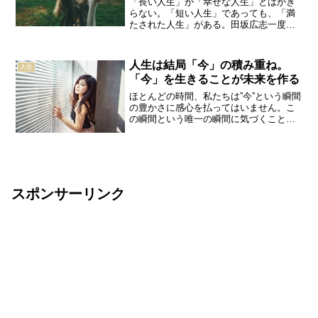
「長い人生」が「幸せな人生」とはかぎ
らない。「短い人生」であっても、「満
たされた人生」がある。田坂広志一度き
りの人生で大切なこと。それは自分が心
から満足できる人生を送れること。それ
は、何年生きたからどうだとか、そうい
人生は結局「今」の積み重ね。
人生
う話ではない。たとえ人生...
「今」を生きることが未来を作る
ほとんどの時間、私たちは”今”という瞬間
の豊かさに感心を払ってはいません。こ
の瞬間という唯一の瞬間に気づくこと
は、次の瞬間を形作っていくことです
が、これを続ければ、自分たちの将来や
生活の質、人間関係がきちんと方向づけ
られていくということに、...
スポンサーリンク