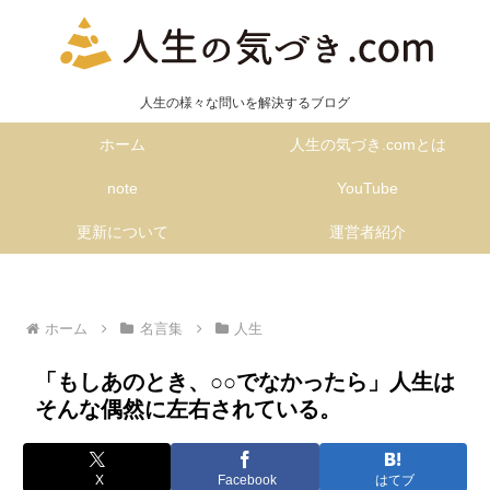
人生の様々な問いを解決するブログ
ホーム
人生の気づき.comとは
note
YouTube
更新について
運営者紹介
ホーム
名言集
人生
「もしあのとき、○○でなかったら」人生は
そんな偶然に左右されている。
X
Facebook
はてブ