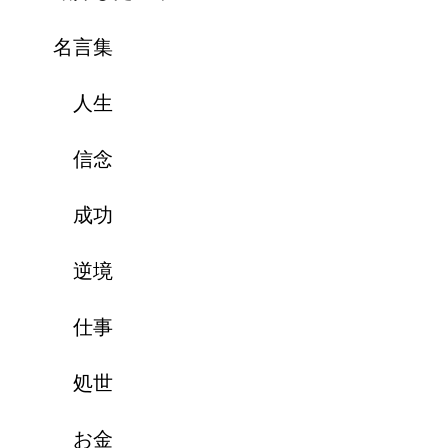
名言集
人生
信念
成功
逆境
仕事
処世
お金