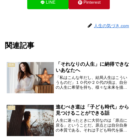
LINE
Pinterest
人生の気づき.com
関連記事
「それなりの人生」に納得できな
目的
いあなたへ
「私はこんな年だし、結局人生はこうい
うものだ」１０代や２０代の頃は、自分
の人生に希望を持ち、様々な未来を描
く。ところが、日々に流されて年を取っ
ていくうちに、だんだんと希望を失い、
「自分の人生はこんなものだ」と今の人
進むべき道は「子ども時代」から
生に納得しようとする。そし...
目的
見つけることができる話
人生に迷ったときに大切なのは「原点に
戻る」ということだ。原点とは自分自身
の本質である。それは子ども時代を振り
返ることで思い出すことができる。例え