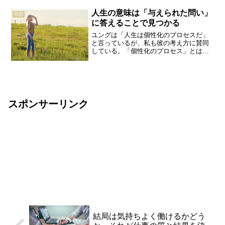
って、耐えることができる。「生きるこ
人生の意味は「与えられた問い」
とに何か意味、目的がある...
目的
に答えることで見つかる
ユングは「人生は個性化のプロセスだ」
と言っているが、私も彼の考え方に賛同
している。「個性化のプロセス」とは、
私達が地上に産み落とされたときひとり
ひとりに「問い」が与えられ、それに対
する「答え」を見つけていくということ
だ。エレイン・N・アーロ...
スポンサーリンク
結局は気持ちよく働けるかどう