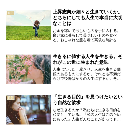
ば小学校の頃。あなたがどんな子どもだ
ったのか。何が好きで何が嫌いだったの
上昇志向か細々と生きていくか。
か。誰とどのような人間関...
目的
どちらにしても人生で本当に大切
なことは
お金を稼いで欲しいものを手に入れる。
良い家に暮らして美味しいものを食べ
る。おしゃれな服を着て高級な時計をつ
け、高級車に乗り、年に何度か海外旅行
へ行く。そんな消費的で豪華な暮らしは
きっと楽しいし、生きている喜びを感じ
生きるに値する人生を生きる。そ
目的
られる豊かな暮らしだ。ただ...
れがこの世に生まれた意味
人生はたった一度きり。人生を生きる価
値のあるものにするか。それとも不満だ
らけで後悔ばかりの人生にするか。その
決定的な違いはいかに自分が自覚的に自
分の人生を歩むことができたかどうか。
まさにその一点にかかっている。人生を
「生きる目的」を見つけたいとい
生きる大前提人生とはいわ...
目的
う自然な欲求
なぜ生きるのか？私たちは生きる目的を
必要としている。「私の人生はこのため
にあった」人生どんなことがあっても、
それに理由があれば耐えられる。どんな
理不尽なことも、理由をつけることによ