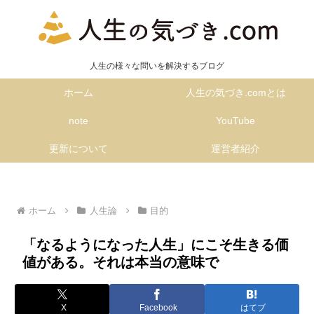
人生の様々な問いを解決するブログ
ホーム
人生の気づき.comとは
note
YouTube
更新について
運営者紹介
ホーム
人生論
目的
「なるようになった人生」にこそ生きる価
値がある。それは本当の意味で
X
Facebook
はてブ