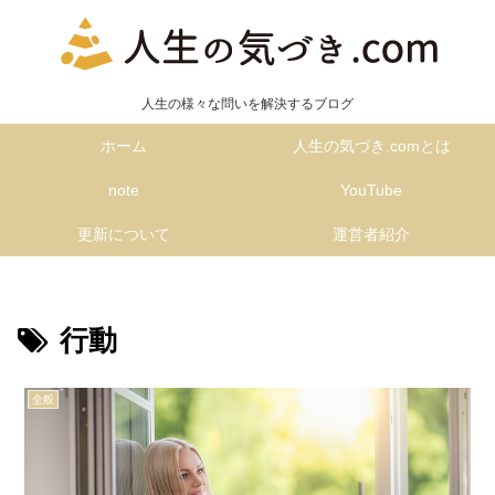
人生の様々な問いを解決するブログ
ホーム
人生の気づき.comとは
note
YouTube
更新について
運営者紹介
行動
全般